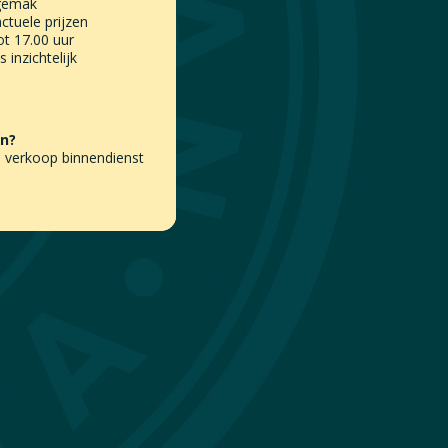
 gemak
actuele prijzen
ot 17.00 uur
 inzichtelijk
en?
 verkoop binnendienst