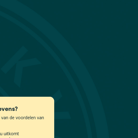
evens?
k van de voordelen van
 u uitkomt